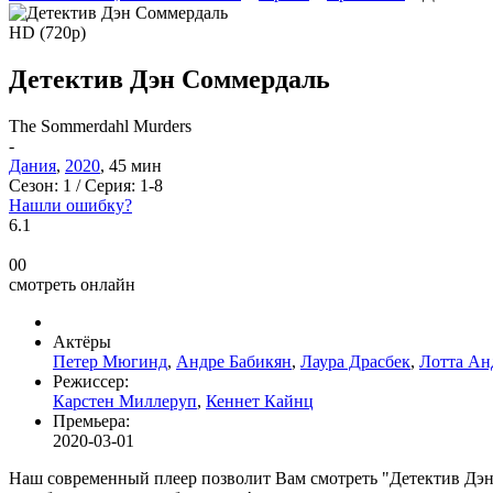
HD (720p)
Детектив Дэн Соммердаль
The Sommerdahl Murders
-
Дания
,
2020
, 45 мин
Сезон:
1 /
Серия:
1-8
Нашли ошибку?
6.1
0
0
смотреть онлайн
Актёры
Петер Мюгинд
,
Андре Бабикян
,
Лаура Драсбек
,
Лотта Ан
Режиссер:
Карстен Миллеруп
,
Кеннет Кайнц
Премьера:
2020-03-01
Наш современный плеер позволит Вам смотреть "Детектив Дэ