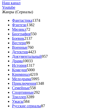
Наш канал
Youtube
Жанры (Сериалы)
Фантастика
1374
Фэнтези
1382
Мюзикл
72
Биография
550
Боевик
2137
Вестерн
99
Военные
760
Детектив
4423
Документальный
957
Драма
10033
История
1317
Комедия
5000
Криминал
4219
Мелодрама
5995
Приключения
1348
Семейные
558
Спортивные
292
Триллер
3289
Ужасы
584
Русские сериалы
87