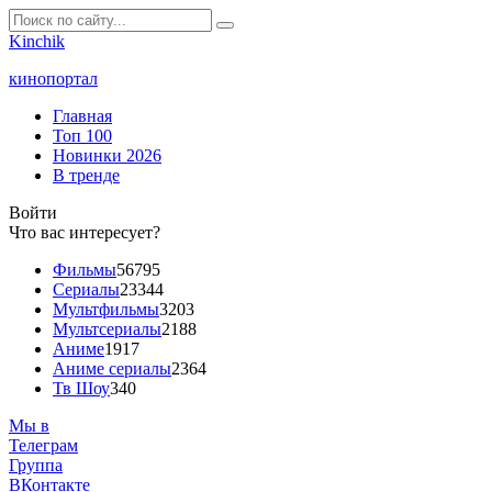
Kinchik
кинопортал
Главная
Топ 100
Новинки 2026
В тренде
Войти
Что вас интересует?
Фильмы
56795
Сериалы
23344
Мультфильмы
3203
Мультсериалы
2188
Аниме
1917
Аниме сериалы
2364
Тв Шоу
340
Мы в
Телеграм
Группа
ВКонтакте