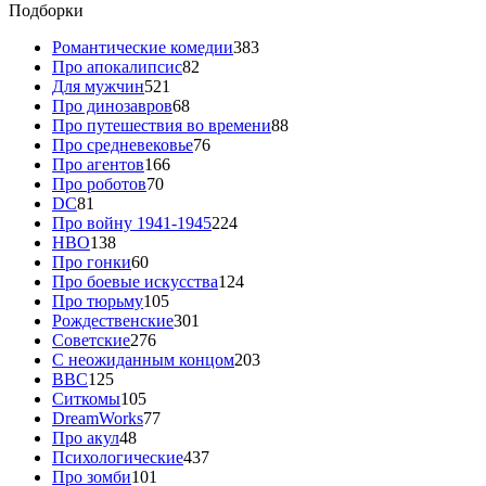
Подборки
Романтические комедии
383
Про апокалипсис
82
Для мужчин
521
Про динозавров
68
Про путешествия во времени
88
Про средневековье
76
Про агентов
166
Про роботов
70
DC
81
Про войну 1941-1945
224
HBO
138
Про гонки
60
Про боевые искусства
124
Про тюрьму
105
Рождественские
301
Советские
276
С неожиданным концом
203
BBC
125
Ситкомы
105
DreamWorks
77
Про акул
48
Психологические
437
Про зомби
101