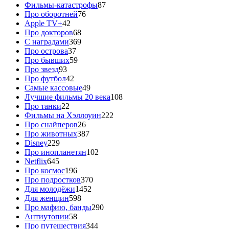
Фильмы-катастрофы
87
Про оборотней
76
Apple TV+
42
Про докторов
68
С наградами
369
Про острова
37
Про бывших
59
Про звезд
93
Про футбол
42
Самые кассовые
49
Лучшие фильмы 20 века
108
Про танки
22
Фильмы на Хэллоуин
222
Про снайперов
26
Про животных
387
Disney
229
Про инопланетян
102
Netflix
645
Про космос
196
Про подростков
370
Для молодёжи
1452
Для женщин
598
Про мафию, банды
290
Антиутопии
58
Про путешествия
344