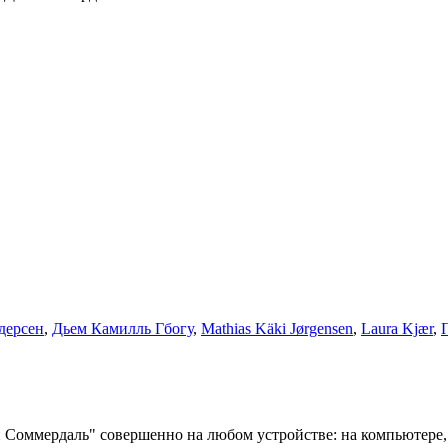
дерсен
,
Дьем Камилль Гбогу
,
Mathias Käki Jørgensen
,
Laura Kjær
,
н Соммердаль" совершенно на любом устройстве: на компьютер