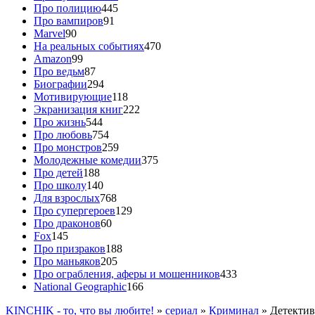
Про полицию
445
Про вампиров
91
Marvel
90
На реальных событиях
470
Amazon
99
Про ведьм
87
Биографии
294
Мотивирующие
118
Экранизация книг
222
Про жизнь
544
Про любовь
754
Про монстров
259
Молодежные комедии
375
Про детей
188
Про школу
140
Для взрослых
768
Про супергероев
129
Про драконов
60
Fox
145
Про призраков
188
Про маньяков
205
Про ограбления, аферы и мошенников
433
National Geographic
166
KINCHIK - то, что вы любите!
»
cериал
»
Криминал
» Детектив