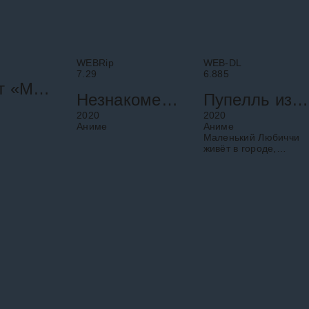
WEBRip
WEB-DL
7.29
6.885
Проект «Мир»: Сломанный мир и непоющая Мику
Незнакомец на берегу моря
Пупелль из города дымоходов
2020
2020
Аниме
Аниме
Маленький Любиччи
живёт в городе,
окруженном 4000-
метровой стеной, где
полно постоянно
чадящих дымовых
труб, и никто не знает,
как выглядит небо.