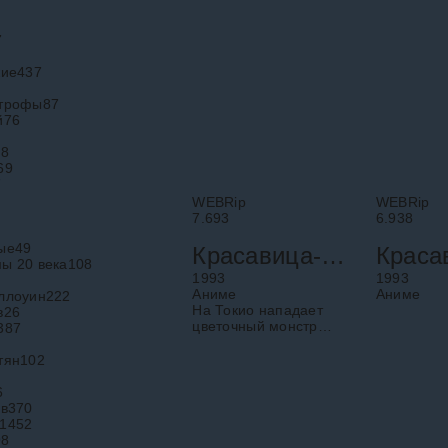
7
кие
437
строфы
87
й
76
68
69
7
9
WEBRip
WEBRip
7.693
6.938
ые
49
Красавица-воин Сейлор Мун Эр: Опасные цветы
ы 20 века
108
1993
1993
Аниме
Аниме
ллоуин
222
На Токио нападает
в
26
цветочный монстр
387
Глициния,
начинающая
тян
102
высасывать энергию
из людей.
6
Внутренним воинам
ов
370
удается его
1452
остановить, но тут
98