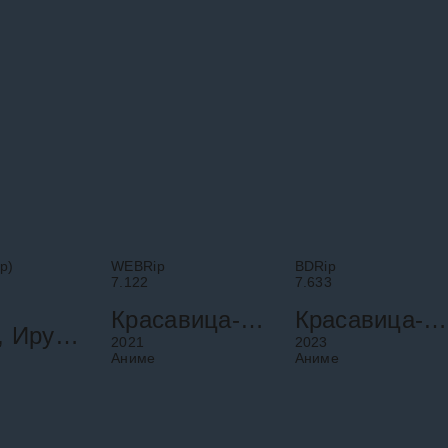
я за свою
университет в
группу подростков от
тства,
прибрежном городке
смерти под колёсами
асти,
и снял комнату у
грузовика, однако
е-то на
семьи Котэгава. Глава
погибает сам. Он
 этого мира
семьи владеет
перерождается в
е
магазинчиком
волшебном мире под
,
снаряжения для
именем
дайвинга,
p)
WEBRip
BDRip
7.122
7.633
Красавица-воин Вечная Сейлор Мун. Фильм 2
Красавица-воин Сейлор Мун: Космос
Явись, Ирума! / Приди же в Мир Демонов, Ирума-кун!
2021
2023
Аниме
Аниме