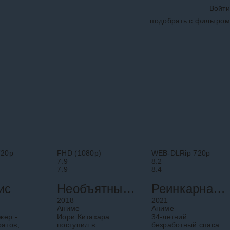
Войти
подобрать с фильтром
720p
FHD (1080p)
WEB-DLRip 720p
7.9
8.2
7.9
8.4
ис
Необъятный океан
Реинкарнация безработного
2018
2021
Аниме
Аниме
жер -
Иори Китахара
34-летний
ратов,
поступил в
безработный спасает