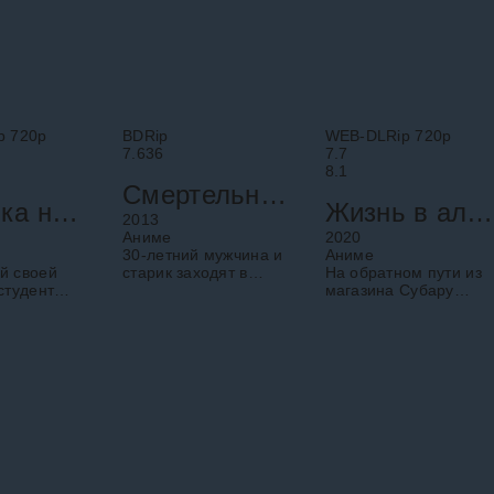
p 720p
BDRip
WEB-DLRip 720p
7.636
7.7
8.1
Смертельный бильярд
Девушка на час
Жизнь в альтернативном мире с нуля
2013
Аниме
2020
30-летний мужчина и
Аниме
й своей
старик заходят в
На обратном пути из
студент
загадочный бар.
магазина Субару
тается
Официант предлагает
Нацуки неожиданно
пустоту в
им сыграть в игру.
призывают в другой
 помощью
Отказаться нельзя.
мир. Стоит чёрт знает
нной
Ставка в игре — их
где, самого
з
жизнь.
призывающего ни
го
следа, а на него ещё
я.
и
Тидзуру