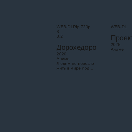
WEB-DLRip 720p
WEB-DL
8
8.2
2025
Дорохедоро
Аниме
2020
Аниме
Людям не повезло
жить в мире под
названием Дыра, куда
наведываются маги
из параллельного
измерения, чтобы
практиковать на
бедных человеках
свои