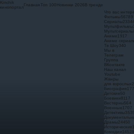
Kinchik
Главная
Топ 100
Новинки 2026
В тренде
кинопортал
Что вас интер
Фильмы
56789
Сериалы
2334
Мультфильмы
Мультсериалы
Аниме
1917
Аниме сериал
Тв Шоу
340
Мы в
Телеграм
Группа
ВКонтакте
Наш канал
Youtube
Жанры
для взрослых
Биография
17
Детские
50
Боевики
8117
Вестерны
564
Военные
1707
Детективы
353
Документальн
Драмы
24450
Исторические
Комедии
1452