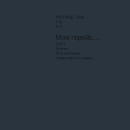
HDTVRip 720p
7.6
8.5
Моя геройская академия
2021
Аниме
Эта история
повествует о мире,
где больший процент
населения
человечества
рождается с
необычными
способностями,
которые называется
причудами. Но наш