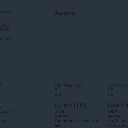
есует?
Аниме
4
3203
2188
ы
2362
26
71
HDTVRip 720p
HDTVRip 
8
8.2
8.1
8.8
Блич [ТВ]
Ван-П
9
2004
1999
ые
1733
Аниме
Аниме
Представьте себе, что
Гол Д. Род
1764
вы -
король пи
8