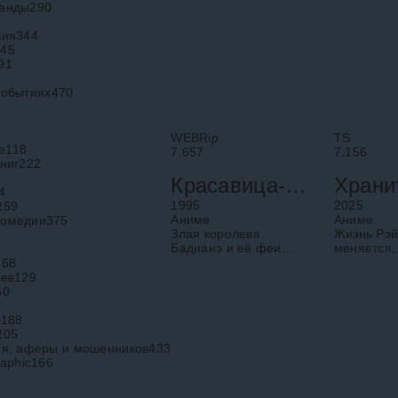
появляется
банды
290
вия
344
445
91
событиях
470
4
WEBRip
TS
е
118
7.657
7.156
ниг
222
Красавица-воин Сейлор Мун Супер Эс: Иллюзия чёрной дыры снов
4
1995
2025
259
Аниме
Аниме
комедии
375
Злая королева
Жизнь Рэй
Бадианэ и её феи
меняется, 
похищают маленьких
становитс
768
детей, чтобы
хранител
оев
129
использовать их в
огромного
60
качестве энергии для
камфорног
тёмной силы.
Говорят, ч
в
188
Королева хочет
обладает
205
уничтожить Землю,
сверхъест
ия, аферы и мошенников
433
силой и
aphic
166