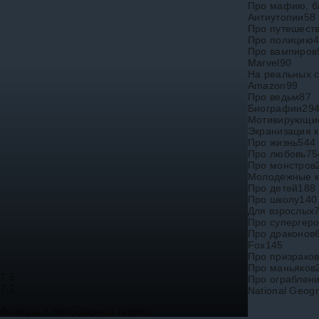
Про мафию, 
Антиутопии
58
Про путешест
Про полицию
Про вампиров
Marvel
90
На реальных 
Amazon
99
Про ведьм
87
Биографии
29
Мотивирующи
Экранизация к
Про жизнь
544
Про любовь
75
Про монстров
Молодежные 
Про детей
188
Про школу
140
Для взрослых
Про супергер
Про драконов
Fox
145
Про призрако
Про маньяков
7.5
Про ограблен
7.2
National Geogr
Легенда о легендарных героях