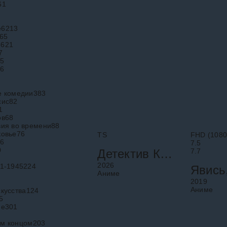
пятнадцатилетний
добившийс
61
японский школьник и
жизнь бога
учитесь в 9-м классе.
славы и вл
Также у вас есть две
спрятал гд
е
6213
младшие сестры. Ваш
просторах
65
отец постоянно хочет
загадочно
3621
сокровище
7
95
26
е комедии
383
сис
82
1
ов
68
вия во времени
88
ковье
76
TS
FHD (1080
6
7.5
0
Детектив Конан: Падший ангел автострады
7.7
2026
41-1945
224
Аниме
2019
Аниме
кусства
124
5
ие
301
м концом
203