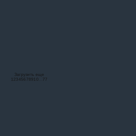
Загрузить еще
1
2
3
4
5
6
7
8
9
10
...
77