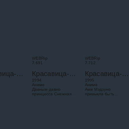
WEBRip
WEBRip
7.691
7.712
Красавица-воин Сейлор Мун Эр: Спецвыпуск
Красавица-воин Сейлор Мун Эс: Возлюбленный принцессы Кагуи
Красавица-воин Сейлор Мун Супер Эс: Первая любовь Ами
1994
1995
Аниме
Аниме
Давным-давно
Ами Мэдзуно
принцесса Снежная
привыкла быть
Кагуя пыталась
первой в учёбе.
покрыть всю Землю
Однажды она находит
льдом, но ей
в своём шкафчике
помешал
любовные письма, а в
Серебряный
списке лучших
кристалл,
учеников по
растопивший лед и
результатам