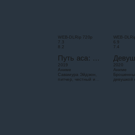
WEB-DLRip 720p
WEB-DLRi
7.3
6.9
8.2
7.4
Путь аса: Второй акт
2019
2020
Аниме
Аниме
Савамура Эйдзюн,
Брошенны
питчер, честный и
девушкой 
простодушный парень
Кадзуя пы
с обострённым
заполнить 
чувством
сердце с
справедливости,
арендова
которого друзья
подруги и
ласково называют Эй-
мобильно
тян, живёт в
приложени
Поначалу 