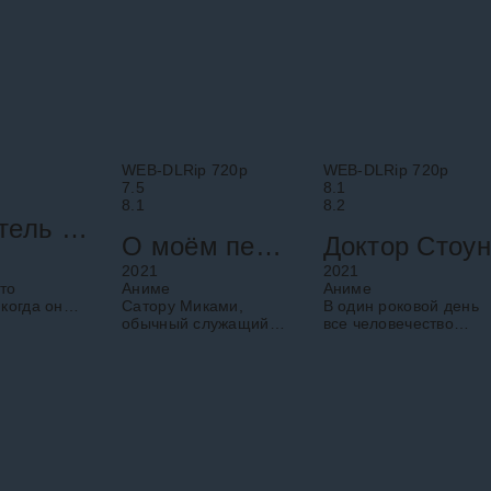
спасший планету. И
экзаменов
WEB-DLRip 720p
WEB-DLRip 720p
7.5
8.1
8.1
8.2
Хранитель камфорного дерева
О моём перерождении в слизь
Доктор Стоун
2021
2021
то
Аниме
Аниме
когда он
Сатору Миками,
В один роковой день
я
обычный служащий
все человечество
ем
финансовой
превратилось в
 древнего
компании, погибает,
камень. Много
о дерева.
защищая коллегу от
тысячелетий спустя
то оно
грабителя с ножом.
старшеклассник
После смерти Сатору
Тайдзю
ественной
попадает в
освобождается от
фантазийный мир,
окаменения и
оказывается