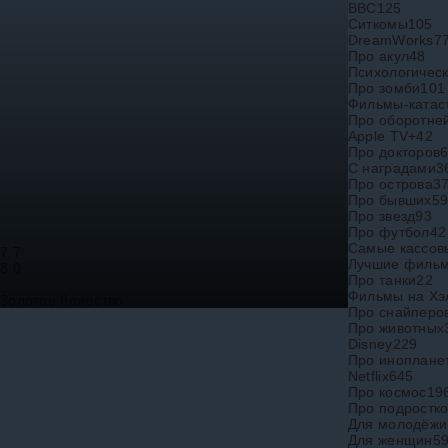
BBC
125
Ситкомы
105
DreamWorks
7
Про акул
48
Психологичес
Про зомби
101
Фильмы-ката
Про оборотне
Apple TV+
42
Про докторов
С наградами
3
Про острова
3
Про бывших
5
Про звезд
93
Про футбол
42
Самые кассов
7.7
Лучшие фильм
8.0
Про танки
22
Фильмы на Хэ
Золотое божество
Про снайперо
Про животных
Disney
229
Про иноплане
Netflix
645
Про космос
19
Про подростк
Для молодёжи
Для женщин
5