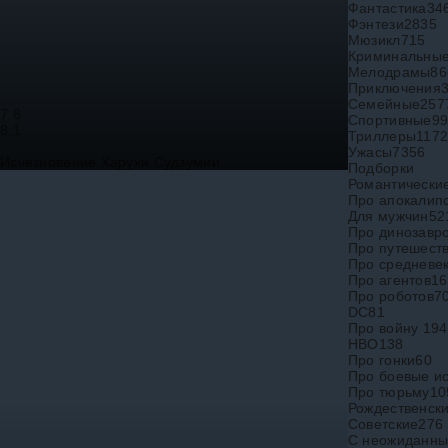
Фантастика
34
Фэнтези
2835
Мюзикл
715
Криминальны
Мелодрамы
86
Приключения
Семейные
257
7.8
Спортивные
9
8.1
Триллеры
117
Ужасы
7356
Исчезновение Харухи Судзумии
Подборки
Романтически
Про апокалип
Для мужчин
52
Про динозавр
Про путешест
Про средневе
Про агентов
16
Про роботов
7
DC
81
Про войну 19
HBO
138
Про гонки
60
Про боевые ис
Про тюрьму
10
Рождественск
Советские
276
С неожиданны