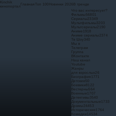
Kinchik
Главная
Топ 100
Новинки 2026
В тренде
кинопортал
Что вас интересует?
Фильмы
56801
Сериалы
23349
Мультфильмы
3203
Мультсериалы
2190
Аниме
1918
Аниме сериалы
2374
Тв Шоу
340
Мы в
Телеграм
Группа
ВКонтакте
Наш канал
Youtube
Жанры
для взрослых
26
Биография
1771
Детские
50
Боевики
8122
Вестерны
564
Военные
1707
Детективы
3540
Документальные
1733
Драмы
24453
Исторические
1764
Комедии
14534