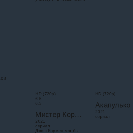
миссии, которую с
Земли координирует
Чарли Браун.
108
HD (720p)
HD (720p)
6.5
6.3
Акапулько
2021
Мистер Корман
cериал
2021
cериал
Джош Кормен мог бы