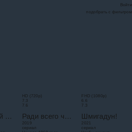
Войти
подобрать с фильтром
HD (720p)
FHD (1080p)
7.3
6.6
7.6
7.3
Не с первой попытки
Ради всего человечества
Шмигадун!
2019
2021
cериал
cериал