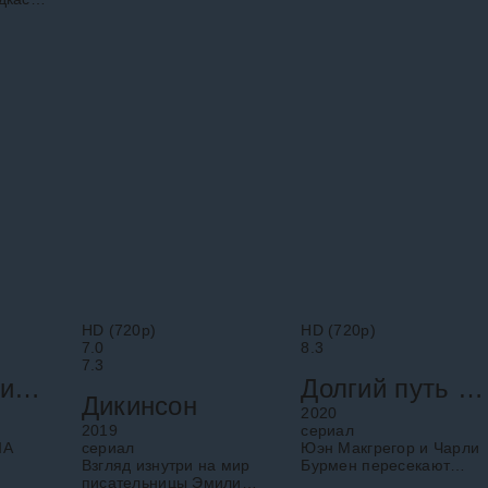
примере пяти отцов из
спортсменов мира. В
вать,
разных стран. Их жизнь
каждом эпизоде
огла
показана через
исследуется поворотный
ку
интервью, домашние
момент, который
а.
определил
HD (720p)
HD (720p)
7.0
8.3
7.3
Берег москитов
Долгий путь наверх
Дикинсон
2020
2019
cериал
ША
cериал
Юэн Макгрегор и Чарли
Взгляд изнутри на мир
Бурмен пересекают
писательницы Эмили
Южную и Центральную