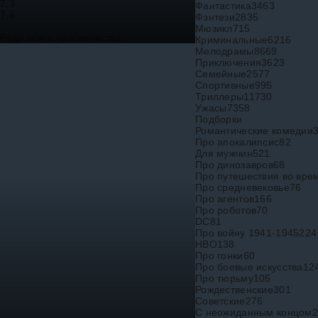
7.3
Фантастика
3463
7.6
Фэнтези
2835
Мюзикл
715
Ради всего человечества
Криминальные
6216
Мелодрамы
8669
Приключения
3623
Семейные
2577
Спортивные
995
Триллеры
11730
Ужасы
7358
Подборки
Романтические комедии
Про апокалипсис
82
Для мужчин
521
Про динозавров
68
Про путешествия во вре
Про средневековье
76
Про агентов
166
Про роботов
70
DC
81
Про войну 1941-1945
224
HBO
138
Про гонки
60
Про боевые искусства
12
Про тюрьму
105
Рождественские
301
Советские
276
С неожиданным концом
2