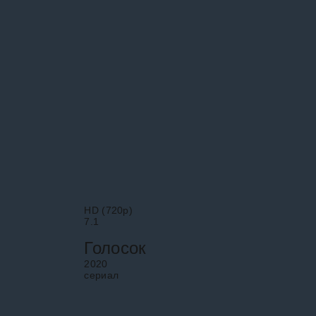
изобретателя Элл
Фокса, который вм
женой и двумя де
бежал в Мексику.
HD (720p)
7.1
Голосок
2020
cериал