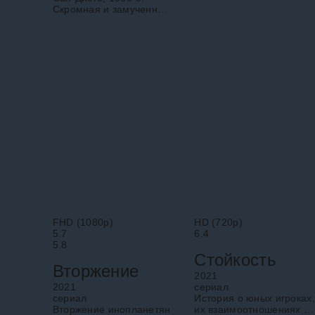
Скромная и замученная
домохозяйка Шейла
покорно следует за
своим супругом. Но в
тихом омуте скрываются
довольно смелые
желания и
FHD (1080p)
HD (720p)
5.7
6.4
5.8
Стойкость
Вторжение
2021
2021
cериал
cериал
История о юных игроках,
Вторжение инопланетян
их взаимоотношениях в