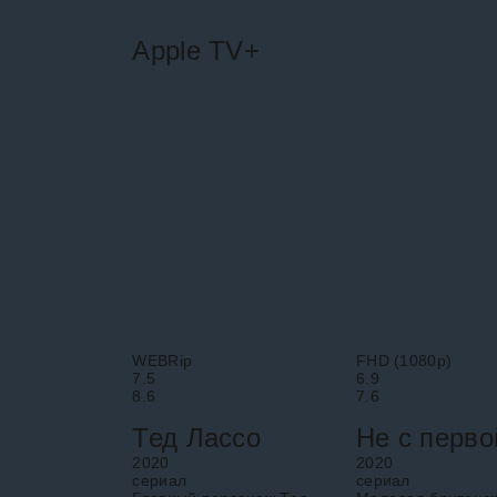
Apple TV+
WEBRip
FHD (1080p)
7.5
6.9
8.6
7.6
Тед Лассо
2020
2020
cериал
cериал