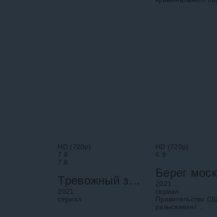
который начинает
Поппи Парнелл
выпускать сказочных
начинает подозре
персонажей со страниц
что случайно пом
книг, четверым
засадить за решёт
подросткам приходится
невинного человек
HD (720p)
HD (720p)
7.8
6.9
7.8
Тревожный звонок
2021
2021
cериал
cериал
Правительство С
разыскивает
эксцентричного