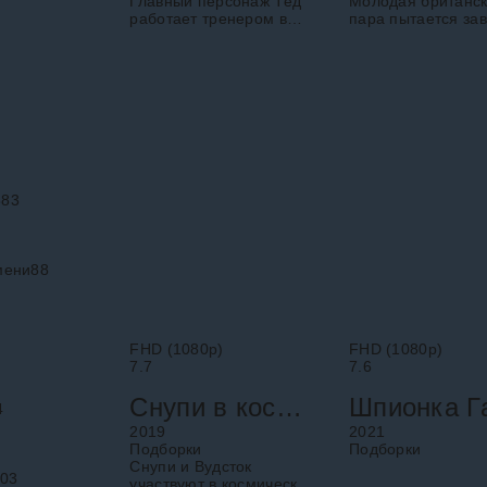
Главный персонаж Тед
Молодая британс
работает тренером в
пара пытается за
небольшом коллективе.
ребенка, но
Он развивает молодых и
сталкиваются с
талантливых
биологическими
футболистов, делающих
препятствиями. П
первые успехи в
они ступают на до
исконно
путь усыновления
383
мени
88
FHD (1080p)
FHD (1080p)
7.7
7.6
Снупи в космосе
4
2019
2021
Подборки
Подборки
Снупи и Вудсток
03
участвуют в космической