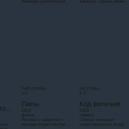
но и
Инженер-робототехник
Кэмерон Тернер узнает,
ладел.
Финч переживает, что
что смертельно болен.
сь 30
никто не сможет
Он соглашается на
позаботиться о его
эксперимент, чтобы
собаке после смерти.
защитить от горя свою
Он строит робота и
семью.
отправляется в
FHD (1080p)
HD (720p)
6.5
4.4
Папы
Код величия
По правде говоря
2019
2020
фильм
cериал
Рассказ о радостях и
Сериал освещает
ного
вызовах родительства в
нерассказанные истории
дкаста
современном мире на
из жизни величайших