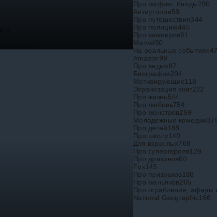
Про мафию, банды
290
Антиутопии
58
Про путешествия
344
Про полицию
445
6.4
Про вампиров
91
Marvel
90
Стойкость
На реальных событиях
4
Amazon
99
Про ведьм
87
Биографии
294
Мотивирующие
118
Экранизация книг
222
Про жизнь
544
Про любовь
754
Про монстров
259
Молодежные комедии
37
Про детей
188
Про школу
140
Для взрослых
768
Про супергероев
129
Про драконов
60
Fox
145
Про призраков
188
Про маньяков
205
Про ограбления, аферы
National Geographic
166