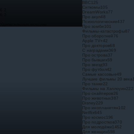
BBC
125
Ситкомы
105
6.2
DreamWorks
77
6.2
Про акул
48
Психологические
437
Удивительные истории
Про зомби
101
Фильмы-катастрофы
87
Про оборотней
76
Apple TV+
42
Про докторов
68
С наградами
369
Про острова
37
Про бывших
59
Про звезд
93
Про футбол
42
Самые кассовые
49
Лучшие фильмы 20 века
Про танки
22
Фильмы на Хэллоуин
222
Про снайперов
26
Про животных
387
Disney
229
Про инопланетян
102
Netflix
645
Про космос
196
Про подростков
370
Для молодёжи
1452
Для женщин
598