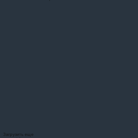
и
Дикинсон.
Америку на
есте с
электрических
тьми
мотоциклах Harley-
Davidson в третьей
части своего эпического
Загрузить еще