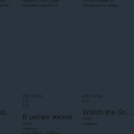
кая
Начало 1960 года
Чтобы оживить
вести
ознаменовался в
отношения, пара
истории таким
отправляется в поход,
значимым событием, как
но внезапно попадает в
освоение космоса. США
заколдованный городок,
оэтому
и СССР были
в котором все живут
лгий
соперниками в этом
словно в студийном
,
деле и обе страны
голливудском
пытались
HD (720p)
HD (720p)
7.1
8.0
7.3
Шпионка Гарриет
Watch the Sound with Mark Ronson
В ритме жизни
2021
2021
cериал
cериал
Сан-Диего, 1980-е.