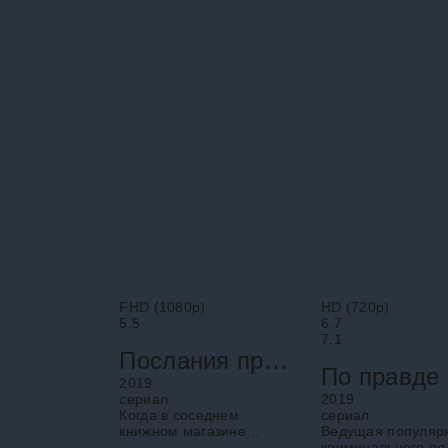
переживает личную
своего пациента, 
трагедию. Пытаясь
полностью ей зав
выяснить, что
Марти понадобило
произошло с его семьёй,
лет, чтобы это
он проводит
FHD (1080p)
HD (720p)
5.5
6.7
7.1
Послания призрака
2019
cериал
2019
Когда в соседнем
cериал
книжном магазине
Ведущая популяр
заводится призрак,
криминального по