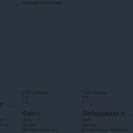
глазами нескольких
семье и с тренерами и о
людей с разных
вызовах, с которыми они
континентов.
сталкиваются на пути к
своей мечте.
FHD (1080p)
FHD (1080p)
7.5
6.8
Психиатр по соседству
7.6
6.7
Финч
Лебединая песня
его
2021
2021
й не
фильм
фильм
изнь
Постапокалипсис.
В недалеком будущем