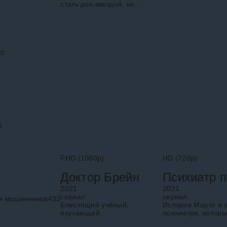
стать рок-звездой, но
преподает в школе. При
всей любви к своим
ученикам он продолжает
искать смысл жизни и
счастье в мире, где не
70
5
FHD (1080p)
HD (720p)
Доктор Брейн
2021
2021
cериал
cериал
 и мошенников
433
Блестящий учёный,
История Марти и 
изучающий
психиатра, которы
человеческий мозг,
только изменил ж